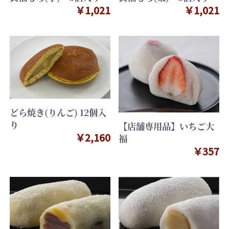
￥1,021
￥1,021
どら焼き(りんご) 12個入
り
【店舗専用品】いちご大
￥2,160
福
￥357