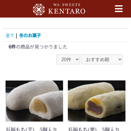
全て
|
冬のお菓子
6件
の商品が見つかりました
長福もち(芋) 5個入り
長福もち(栗) 5個入り